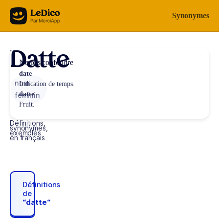
Aller au contenu
Synonymes
Datte
Ne pas confondre
date
nom
Indication de temps.
datte
féminin
Fruit.
Définitions,
synonymes,
exemples
en français
Définitions
de
“datte“