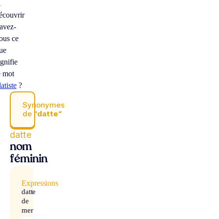
À
écouvrir
avez-
ous ce
ue
ignifie
e mot
latiste
?
Synonymes
de
“datte“
datte
nom
féminin
Expressions
datte
de
mer