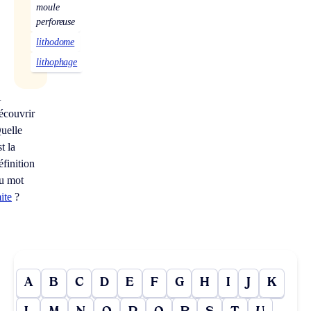
moule
perforeuse
lithodome
lithophage
À
écouvrir
uelle
st la
éfinition
u mot
ite
?
A
B
C
D
E
F
G
H
I
J
K