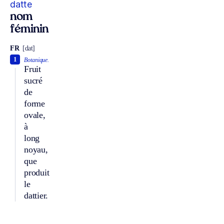
datte
nom
féminin
FR
[dat]
1
Botanique.
Fruit
sucré
de
forme
ovale,
à
long
noyau,
que
produit
le
dattier.