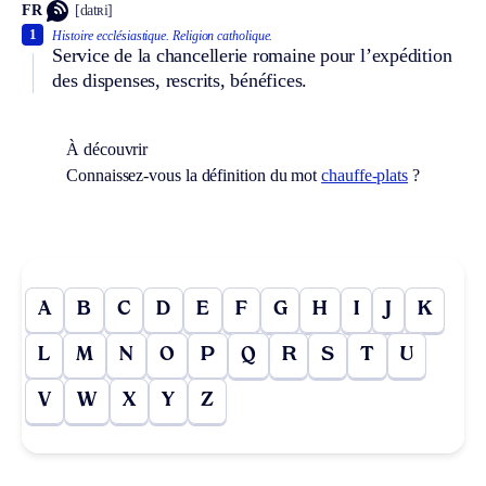
FR
[datʀi]
1
Histoire ecclésiastique.
Religion catholique.
Service de la chancellerie romaine pour l’expédition
des dispenses, rescrits, bénéfices.
À découvrir
Connaissez-vous la définition du mot
chauffe-plats
?
A
B
C
D
E
F
G
H
I
J
K
L
M
N
O
P
Q
R
S
T
U
V
W
X
Y
Z