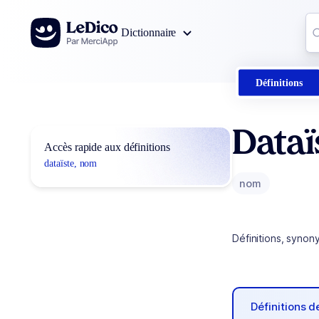
Aller au contenu
Co
Dictionnaire
0
r
Définitions
Dataï
Accès rapide aux définitions
dataïste, nom
nom
Définitions, synon
Définitions 