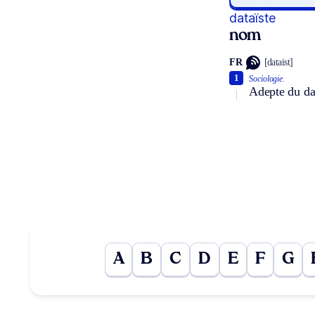
dataïste
nom
FR
[dataist]
1
Sociologie.
Adepte du da
A
B
C
D
E
F
G