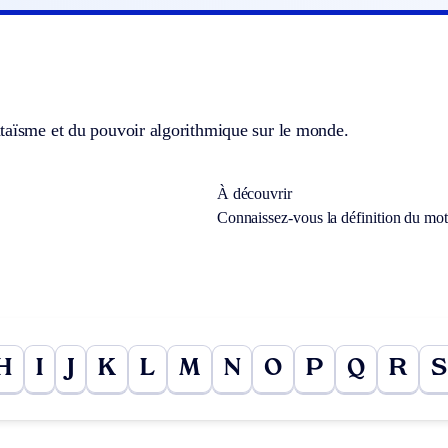
taïsme et du pouvoir algorithmique sur le monde.
À découvrir
Connaissez-vous la définition du mo
H
I
J
K
L
M
N
O
P
Q
R
S