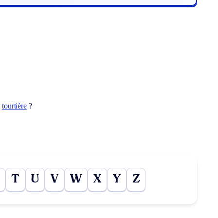
t
tourtière
?
T
U
V
W
X
Y
Z