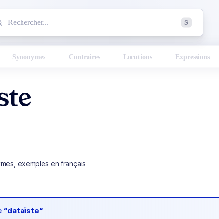
mmencez à chercher un mot dans le dictionnaire :
S
esults found.
Synonymes
Contraires
Locutions
Expressions
ste
ymes, exemples en français
de
“dataïste“