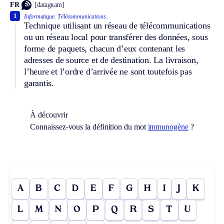
FR
[datagʀam]
1
Informatique.
Télécommunications.
Technique utilisant un réseau de télécommunications
ou un réseau local pour transférer des données, sous
forme de paquets, chacun d’eux contenant les
adresses de source et de destination. La livraison,
l’heure et l’ordre d’arrivée ne sont toutefois pas
garantis.
À découvrir
Connaissez-vous la définition du mot
immunogène
?
A
B
C
D
E
F
G
H
I
J
K
L
M
N
O
P
Q
R
S
T
U