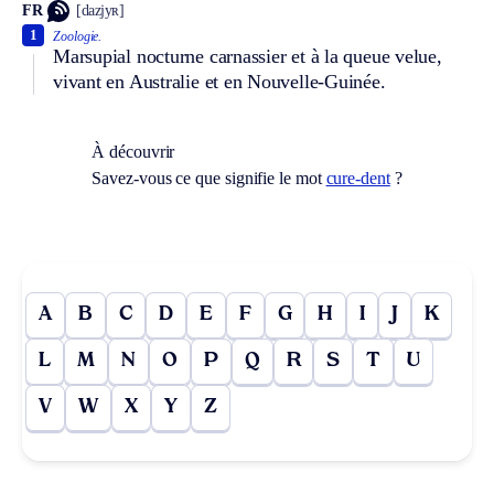
FR
[dazjyʀ]
1
Zoologie.
Marsupial nocturne carnassier et à la queue velue,
vivant en Australie et en Nouvelle-Guinée.
À découvrir
Savez-vous ce que signifie le mot
cure-dent
?
A
B
C
D
E
F
G
H
I
J
K
L
M
N
O
P
Q
R
S
T
U
V
W
X
Y
Z