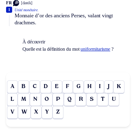
FR
[daʀik]
1
Unité monétaire.
Monnaie d’or des anciens Perses, valant vingt
drachmes.
À découvrir
Quelle est la définition du mot
uniformitarisme
?
A
B
C
D
E
F
G
H
I
J
K
L
M
N
O
P
Q
R
S
T
U
V
W
X
Y
Z