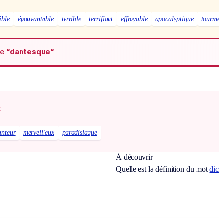
ible
épouvantable
terrible
terrifiant
effroyable
apocalyptique
tourm
de
“dantesque“
x
anteur
merveilleux
paradisiaque
À découvrir
Quelle est la définition du mot
di