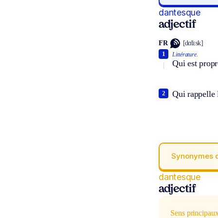
dantesque
adjectif
FR
[dɑ̃tɛsk]
1
Littérature.
Qui est propr
Qui rappelle 
2
Synonymes 
dantesque
adjectif
Sens principau