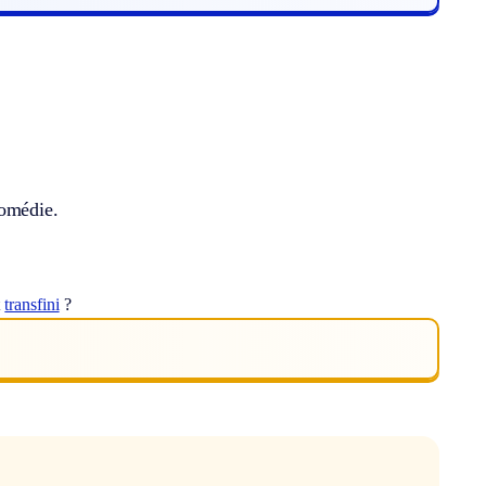
Comédie.
t
transfini
?