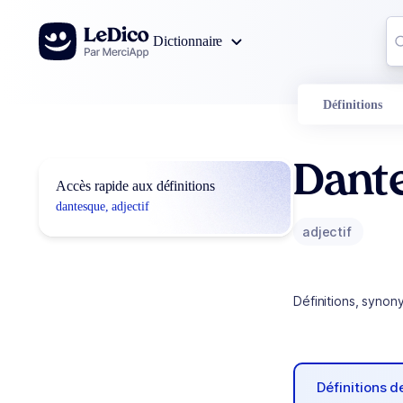
Aller au contenu
Co
Dictionnaire
0
r
Définitions
Dant
Accès rapide aux définitions
dantesque, adjectif
adjectif
Définitions, synon
Définitions 