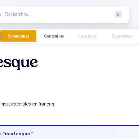
mmencez à chercher un mot dans le dictionnaire :
S
esults found.
Synonymes
Contraires
Locutions
Expressions
esque
ymes, exemples en français
de
“dantesque“