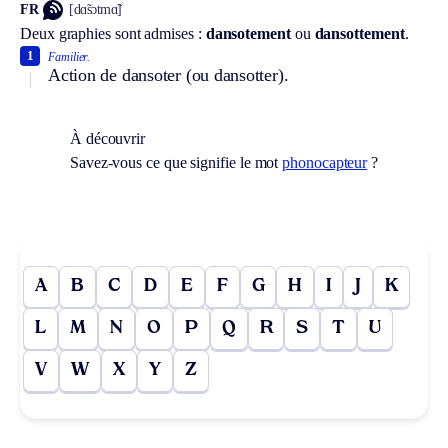
FR
[dɑ̃sɔtmɑ̃]
Deux graphies sont admises :
dansotement
ou
dansottement
.
1
Familier.
Action de dansoter (ou dansotter).
À découvrir
Savez-vous ce que signifie le mot
phonocapteur
?
A
B
C
D
E
F
G
H
I
J
K
L
M
N
O
P
Q
R
S
T
U
V
W
X
Y
Z