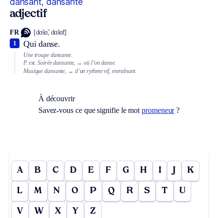
dansant, dansante
adjectif
FR
[dɑ̃sɑ̃, dɑ̃sɑ̃t]
Qui danse.
1
Une troupe dansante.
P. ext.
Soirée dansante,
→ où l’on danse.
Musique dansante,
→ d’un rythme vif, entraînant.
À découvrir
Savez-vous ce que signifie le mot
promeneur
?
A
B
C
D
E
F
G
H
I
J
K
L
M
N
O
P
Q
R
S
T
U
V
W
X
Y
Z