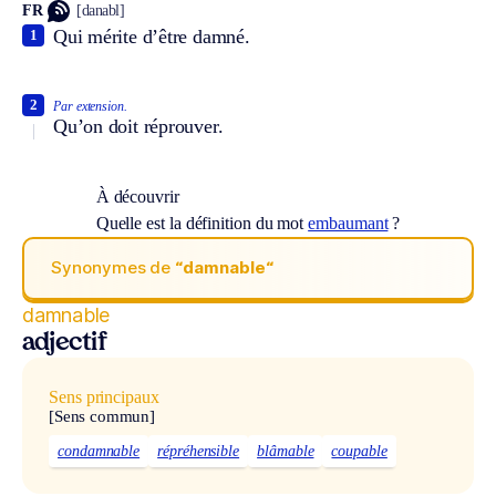
FR
[danabl]
Qui mérite d’être damné.
1
2
Par extension.
Qu’on doit réprouver.
À découvrir
Quelle est la définition du mot
embaumant
?
Synonymes de
“damnable“
damnable
adjectif
Sens principaux
[Sens commun]
condamnable
répréhensible
blâmable
coupable