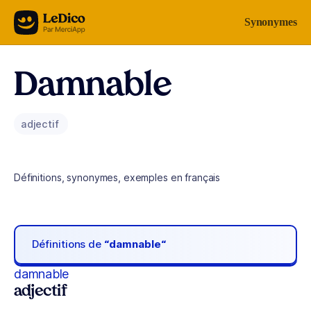
Aller au contenu
Synonymes
Damnable
adjectif
Définitions, synonymes, exemples en français
Définitions de
“damnable“
damnable
adjectif