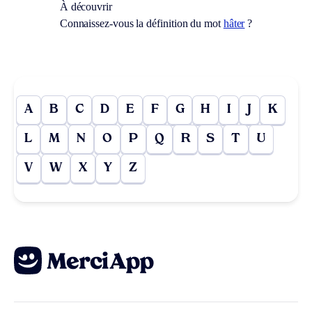
À découvrir
Connaissez-vous la définition du mot
hâter
?
A
B
C
D
E
F
G
H
I
J
K
L
M
N
O
P
Q
R
S
T
U
V
W
X
Y
Z