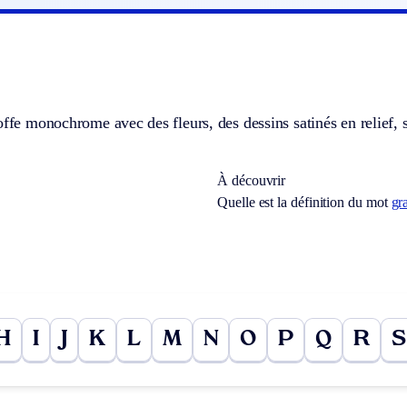
offe monochrome avec des fleurs, des dessins satinés en relief, 
À découvrir
Quelle est la définition du mot
gra
H
I
J
K
L
M
N
O
P
Q
R
S