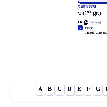
damasser
er
v. (1
gr.)
FR
[damase]
1
Tissage.
Tisser une ét
A
B
C
D
E
F
G