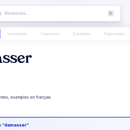
mmencez à chercher un mot dans le dictionnaire :
S
esults found.
Synonymes
Contraires
Locutions
Expressions
sser
ymes, exemples en français
de
“damasser“