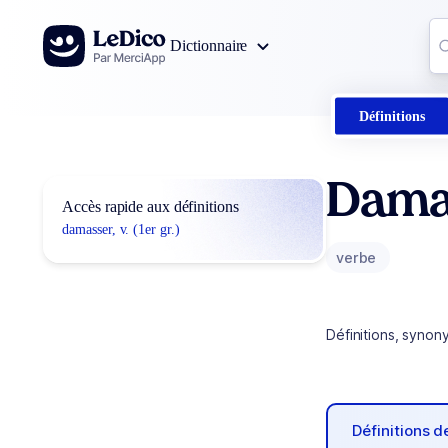
Aller au contenu
Co
Dictionnaire
0
r
Définitions
Dama
Accès rapide aux définitions
damasser, v. (1er gr.)
verbe
Définitions, synon
Définitions 