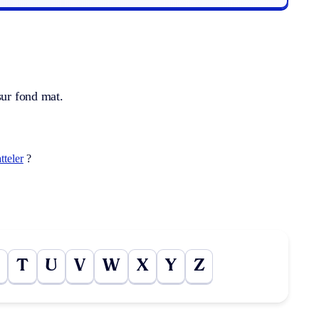
sur fond mat.
tteler
?
T
U
V
W
X
Y
Z