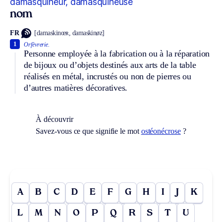
damasquineur, damasquineuse
nom
FR
[damaskinœʀ, damaskinøz]
1
Orfèvrerie.
Personne employée à la fabrication ou à la réparation
de bijoux ou d’objets destinés aux arts de la table
réalisés en métal, incrustés ou non de pierres ou
d’autres matières décoratives.
À découvrir
Savez-vous ce que signifie le mot
ostéonécrose
?
A
B
C
D
E
F
G
H
I
J
K
L
M
N
O
P
Q
R
S
T
U