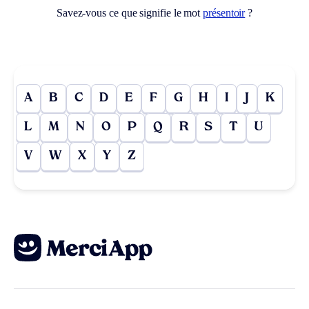
Savez-vous ce que signifie le mot
présentoir
?
A
B
C
D
E
F
G
H
I
J
K
L
M
N
O
P
Q
R
S
T
U
V
W
X
Y
Z