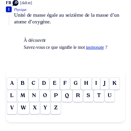
FR
[daltɔn]
1
Physique.
Unité de masse égale au seizième de la masse d’un
atome d’oxygène.
À découvrir
Savez-vous ce que signifie le mot
jasmonate
?
A
B
C
D
E
F
G
H
I
J
K
L
M
N
O
P
Q
R
S
T
U
V
W
X
Y
Z