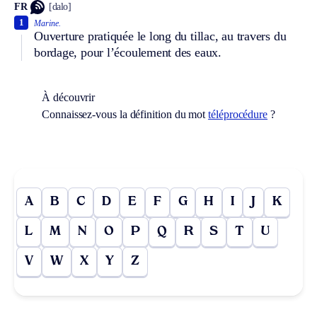
FR
[dalo]
1
Marine.
Ouverture pratiquée le long du tillac, au travers du
bordage, pour l’écoulement des eaux.
À découvrir
Connaissez-vous la définition du mot
téléprocédure
?
A
B
C
D
E
F
G
H
I
J
K
L
M
N
O
P
Q
R
S
T
U
V
W
X
Y
Z