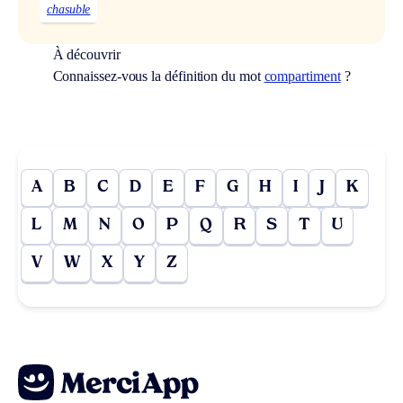
chasuble
À découvrir
Connaissez-vous la définition du mot
compartiment
?
A
B
C
D
E
F
G
H
I
J
K
L
M
N
O
P
Q
R
S
T
U
V
W
X
Y
Z