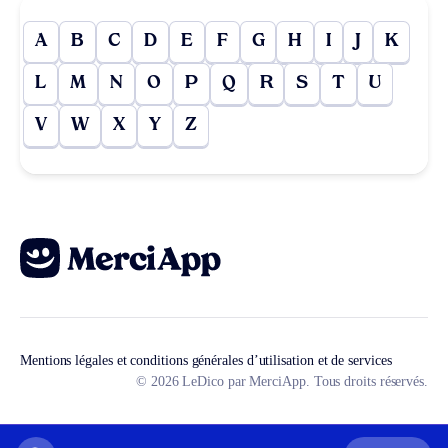
A
B
C
D
E
F
G
H
I
J
K
L
M
N
O
P
Q
R
S
T
U
V
W
X
Y
Z
Mentions légales et conditions générales d’utilisation et de services
© 2026 LeDico par MerciApp. Tous droits réservés.