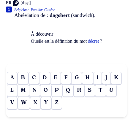
FR
[dago]
1
Belgicisme.
Familier.
Cuisine.
Abréviation de :
dagobert
(sandwich).
À découvrir
Quelle est la définition du mot
décret
?
A
B
C
D
E
F
G
H
I
J
K
L
M
N
O
P
Q
R
S
T
U
V
W
X
Y
Z