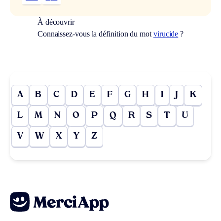
À découvrir
Connaissez-vous la définition du mot
virucide
?
A
B
C
D
E
F
G
H
I
J
K
L
M
N
O
P
Q
R
S
T
U
V
W
X
Y
Z