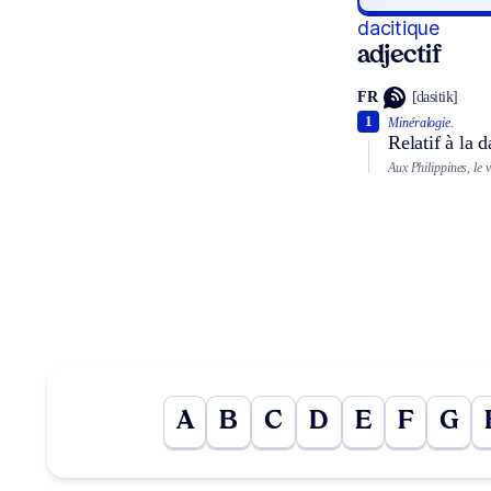
dacitique
adjectif
FR
[dasitik]
1
Minéralogie.
Relatif à la 
Aux Philippines, le 
A
B
C
D
E
F
G