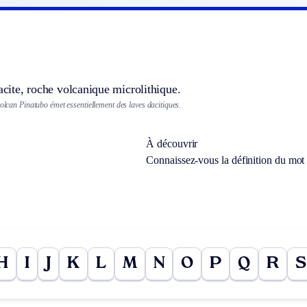
dacite, roche volcanique microlithique.
volcan Pinatubo émet essentiellement des laves dacitiques.
À découvrir
Connaissez-vous la définition du mo
H
I
J
K
L
M
N
O
P
Q
R
S