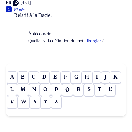
FR
[dasik]
1
Histoire.
Relatif à la Dacie.
À découvrir
Quelle est la définition du mot
albergier
?
A
B
C
D
E
F
G
H
I
J
K
L
M
N
O
P
Q
R
S
T
U
V
W
X
Y
Z