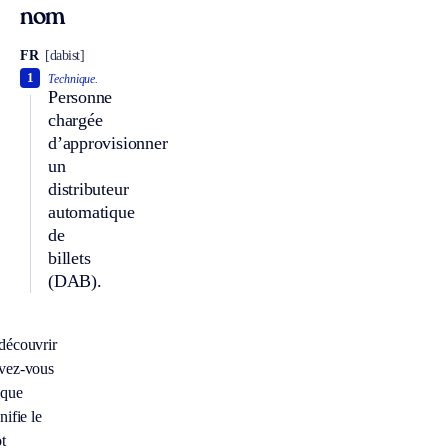
nom
FR
[dabist]
1
Technique.
Personne
chargée
d’approvisionner
un
distributeur
automatique
de
billets
(DAB).
découvrir
vez-vous
 que
nifie le
t