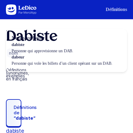
Aller au contenu
Définitions
Dabiste
Ne pas confondre
dabiste
Personne qui approvisionne un DAB.
nom
dabeur
Personne qui vole les billets d’un client opérant sur un DAB.
Définitions,
synonymes,
exemples
en français
Définitions
de
“dabiste“
dabiste