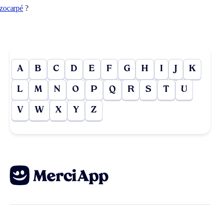
izocarpé
?
A
B
C
D
E
F
G
H
I
J
K
L
M
N
O
P
Q
R
S
T
U
V
W
X
Y
Z