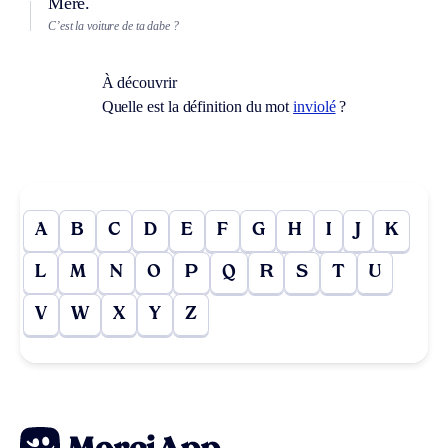
Mère.
C’est la voiture de ta dabe ?
À découvrir
Quelle est la définition du mot
inviolé
?
A
B
C
D
E
F
G
H
I
J
K
L
M
N
O
P
Q
R
S
T
U
V
W
X
Y
Z