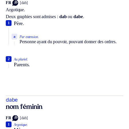
FR
[dab]
Argotique.
Deux graphies sont admises :
dab
ou
dabe
.
Père.
1
a
Par extension.
Personne ayant du pouvoir, pouvant donner des ordres.
2
Au pluriel.
Parents.
dabe
nom féminin
FR
[dab]
1
Argotique.