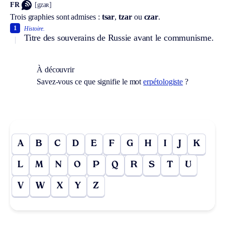
FR
[gzaʀ]
Trois graphies sont admises :
tsar
,
tzar
ou
czar
.
1
Histoire.
Titre des souverains de Russie avant le communisme.
À découvrir
Savez-vous ce que signifie le mot
erpétologiste
?
A
B
C
D
E
F
G
H
I
J
K
L
M
N
O
P
Q
R
S
T
U
V
W
X
Y
Z