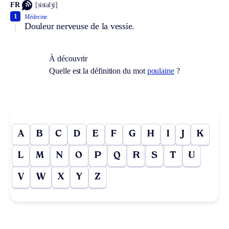
FR
[sistalʒi]
1
Médecine.
Douleur nerveuse de la vessie.
À découvrir
Quelle est la définition du mot
poulaine
?
A
B
C
D
E
F
G
H
I
J
K
L
M
N
O
P
Q
R
S
T
U
V
W
X
Y
Z