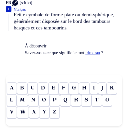
FR
[sɛ̃balɛt]
1
Musique.
Petite cymbale de forme plate ou demi-sphérique,
généralement disposée sur le bord des tambours
basques et des tambourins.
À découvrir
Savez-vous ce que signifie le mot
trimaran
?
A
B
C
D
E
F
G
H
I
J
K
L
M
N
O
P
Q
R
S
T
U
V
W
X
Y
Z