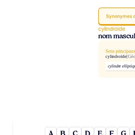
Synonymes 
cylindroïde
nom mascul
Sens principau
cylindroïde
[Gé
cylindre elliptiq
A
B
C
D
E
F
G