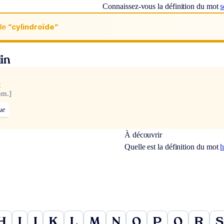
Connaissez-vous la définition du mot
s
de
“cylindroïde“
in
x
om.]
ue
À découvrir
Quelle est la définition du mot
h
H
I
J
K
L
M
N
O
P
Q
R
S