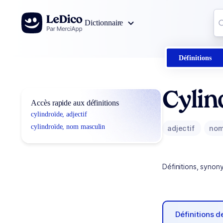
Aller au contenu
Co
Dictionnaire
0
r
Définitions
Cylin
Accès rapide aux définitions
cylindroïde, adjectif
cylindroïde, nom masculin
adjectif
nom
Définitions, synon
Définitions 