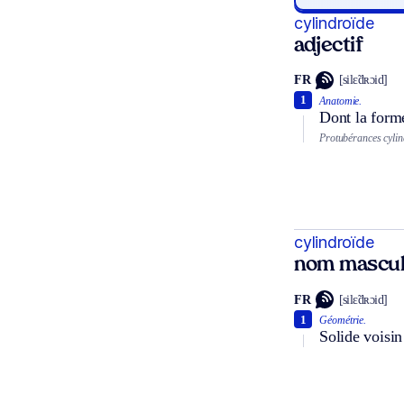
cylindroïde
adjectif
FR
[silɛ̃dʀɔid]
1
Anatomie.
Dont la form
Protubérances cylin
cylindroïde
nom mascul
FR
[silɛ̃dʀɔid]
1
Géométrie.
Solide voisin