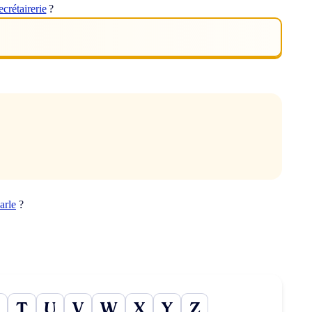
ecrétairerie
?
arle
?
T
U
V
W
X
Y
Z