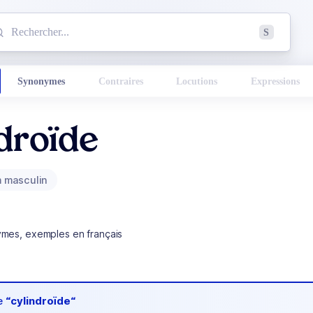
mmencez à chercher un mot dans le dictionnaire :
S
esults found.
Synonymes
Contraires
Locutions
Expressions
droïde
 masculin
ymes, exemples en français
de
“cylindroïde“