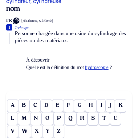
cylindreur, cylindreuse
nom
FR
[silɛ̃dʀœʀ, silɛ̃dʀøz]
1
Technique.
Personne chargée dans une usine du cylindrage des
pièces ou des matériaux.
À découvrir
Quelle est la définition du mot
hydroscopie
?
A
B
C
D
E
F
G
H
I
J
K
L
M
N
O
P
Q
R
S
T
U
V
W
X
Y
Z