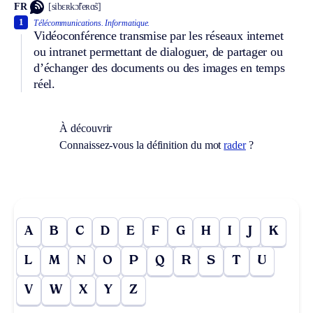
FR
[sibɛʀkɔ̃feʀɑ̃s]
1
Télécommunications.
Informatique.
Vidéoconférence transmise par les réseaux internet
ou intranet permettant de dialoguer, de partager ou
d’échanger des documents ou des images en temps
réel.
À découvrir
Connaissez-vous la définition du mot
rader
?
A
B
C
D
E
F
G
H
I
J
K
L
M
N
O
P
Q
R
S
T
U
V
W
X
Y
Z