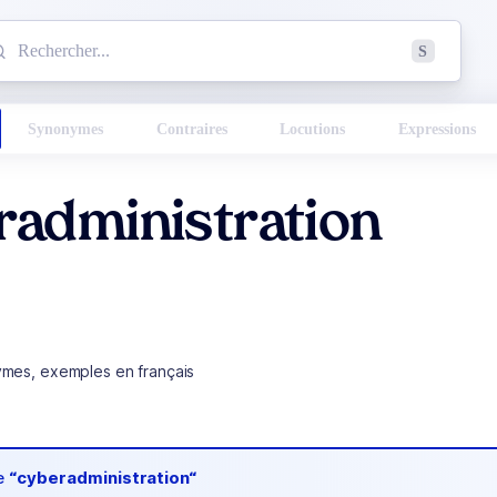
mmencez à chercher un mot dans le dictionnaire :
S
esults found.
Synonymes
Contraires
Locutions
Expressions
radministration
ymes, exemples en français
de
“cyberadministration“