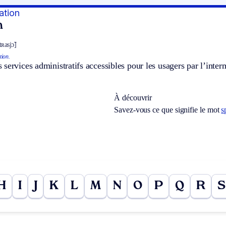
ation
n
ʀasjɔ̃]
tion.
services administratifs accessibles pour les usagers par l’interm
À découvrir
Savez-vous ce que signifie le mot
s
H
I
J
K
L
M
N
O
P
Q
R
S