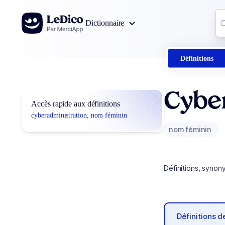
Aller au contenu
Co
Dictionnaire
0
r
Définitions
Cybe
Accès rapide aux définitions
cyberadministration, nom féminin
nom féminin
Définitions, synon
Définitions 