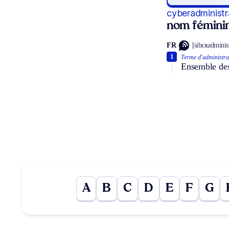
cyberadministr
nom fémini
FR
[sibɛʀadminist
1
Terme d’administra
Ensemble des 
A
B
C
D
E
F
G