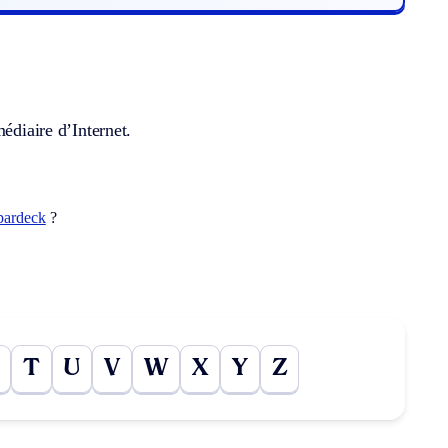
édiaire d’Internet.
pardeck
?
T
U
V
W
X
Y
Z