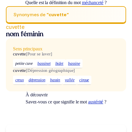
Quelle est la définition du mot
méchanceté
?
Synonymes de
“cuvette“
cuvette
nom féminin
Sens principaux
cuvette
[Pour se laver]
petite cuve
bassinet
bidet
bassine
cuvette
[Dépression géographique]
creux
dépression
bassin
vallée
cirque
À découvrir
Savez-vous ce que signifie le mot
austérité
?