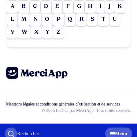
A
B
C
D
E
F
G
H
I
J
K
L
M
N
O
P
Q
R
S
T
U
V
W
X
Y
Z
Mentions légales et conditions générales d’utilisation et de services
© 2026 LeDico par MerciApp. Tous droits réservés.
Rechercher
Menu