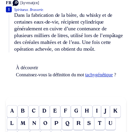
FR
[kyvmatjɛʀ]
1
Spiritueux.
Brasserie.
Dans la fabrication de la bière, du whisky et de
certaines eaux-de-vie, récipient cylindrique
généralement en cuivre d’une contenance de
plusieurs milliers de litres, utilisé lors de l’empâtage
des céréales maltées et de l’eau. Une fois cette
opération achevée, on obtient du moût.
À découvrir
Connaissez-vous la définition du mot
tachygénétique
?
A
B
C
D
E
F
G
H
I
J
K
L
M
N
O
P
Q
R
S
T
U