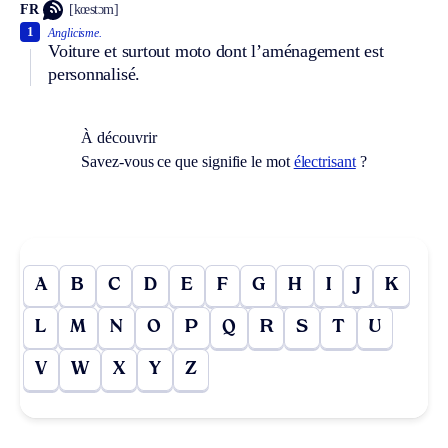
FR
[kœstɔm]
1
Anglicisme.
Voiture et surtout moto dont l’aménagement est
personnalisé.
À découvrir
Savez-vous ce que signifie le mot
électrisant
?
A
B
C
D
E
F
G
H
I
J
K
L
M
N
O
P
Q
R
S
T
U
V
W
X
Y
Z