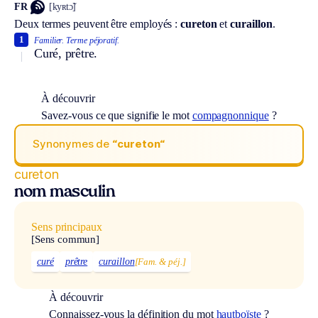
FR
[kyʀtɔ̃]
Deux termes peuvent être employés :
cureton
et
curaillon
.
1
Familier.
Terme péjoratif.
Curé, prêtre.
À découvrir
Savez-vous ce que signifie le mot
compagnonnique
?
Synonymes de
“cureton“
cureton
nom masculin
Sens principaux
[Sens commun]
curé
prêtre
curaillon
[Fam. & péj.]
À découvrir
Connaissez-vous la définition du mot
hautboïste
?