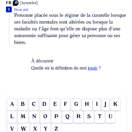
FR
[kyʀatelɛʀ]
1
Droit civil.
Personne placée sous le régime de la curatelle lorsque
ses facultés mentales sont altérées ou lorsque la
maladie ou l’âge font qu’elle ne dispose plus d’une
autonomie suffisante pour gérer sa personne ou ses
biens.
À découvrir
Quelle est la définition du mot
totale
?
A
B
C
D
E
F
G
H
I
J
K
L
M
N
O
P
Q
R
S
T
U
V
W
X
Y
Z