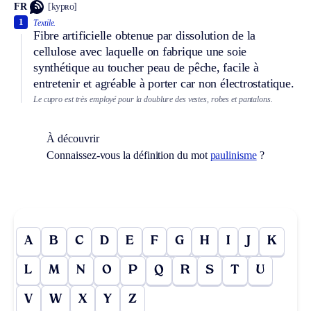
FR
[kypʀo]
1
Textile.
Fibre artificielle obtenue par dissolution de la
cellulose avec laquelle on fabrique une soie
synthétique au toucher peau de pêche, facile à
entretenir et agréable à porter car non électrostatique.
Le cupro est très employé pour la doublure des vestes, robes et pantalons.
À découvrir
Connaissez-vous la définition du mot
paulinisme
?
A
B
C
D
E
F
G
H
I
J
K
L
M
N
O
P
Q
R
S
T
U
V
W
X
Y
Z