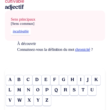
cultivable
adjectif
Sens principaux
[Sens commun]
incultivable
À découvrir
Connaissez-vous la définition du mot
chronicité
?
A
B
C
D
E
F
G
H
I
J
K
L
M
N
O
P
Q
R
S
T
U
V
W
X
Y
Z