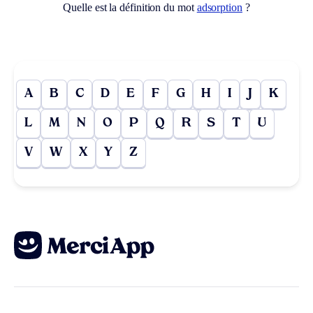
Quelle est la définition du mot
adsorption
?
A
B
C
D
E
F
G
H
I
J
K
L
M
N
O
P
Q
R
S
T
U
V
W
X
Y
Z