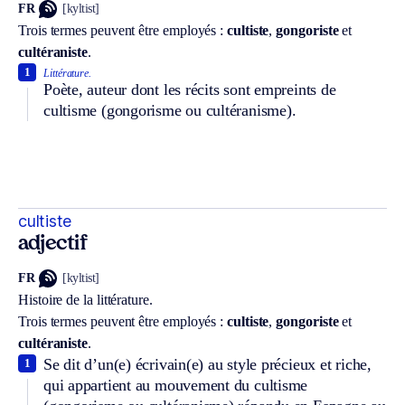
FR
[kyltist]
Trois termes peuvent être employés :
cultiste
,
gongoriste
et
cultéraniste
.
1
Littérature.
Poète, auteur dont les récits sont empreints de
cultisme (gongorisme ou cultéranisme).
cultiste
adjectif
FR
[kyltist]
Histoire de la littérature.
Trois termes peuvent être employés :
cultiste
,
gongoriste
et
cultéraniste
.
Se dit d’un(e) écrivain(e) au style précieux et riche,
1
qui appartient au mouvement du cultisme