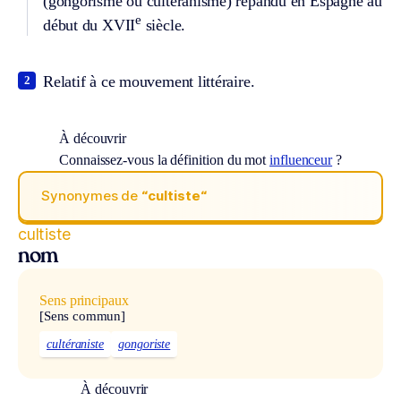
(gongorisme ou cultéranisme) répandu en Espagne au
e
début du XVII
siècle.
Relatif à ce mouvement littéraire.
2
À découvrir
Connaissez-vous la définition du mot
influenceur
?
Synonymes de
“cultiste“
cultiste
nom
Sens principaux
[Sens commun]
cultéraniste
gongoriste
À découvrir