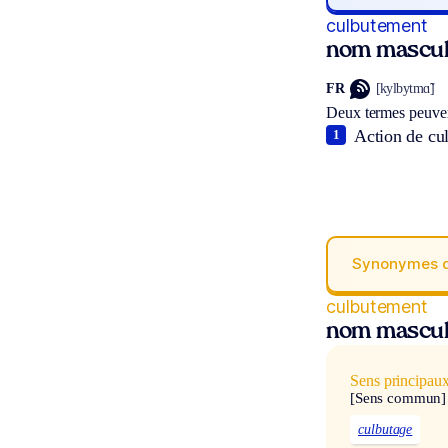
culbutement
nom mascul
FR
[kylbytmɑ̃]
Deux termes peuven
Action de cul
1
Synonymes 
culbutement
nom mascul
Sens principau
[Sens commun]
culbutage