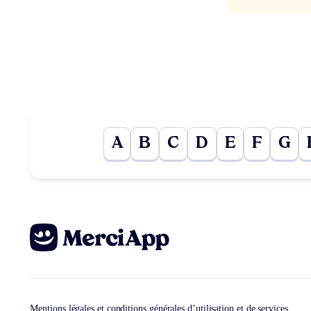
A
B
C
D
E
F
G
Mentions légales et conditions générales d’utilisation et de services