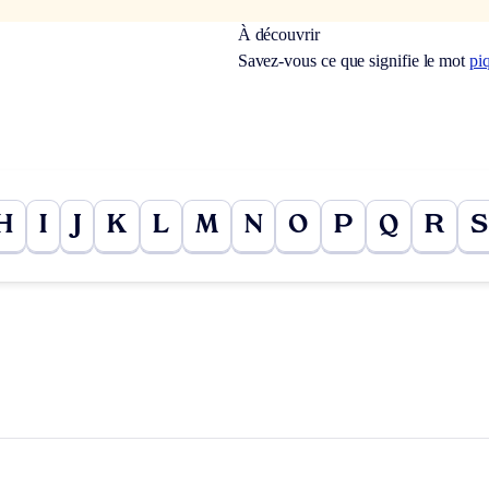
À découvrir
Savez-vous ce que signifie le mot
pi
H
I
J
K
L
M
N
O
P
Q
R
S