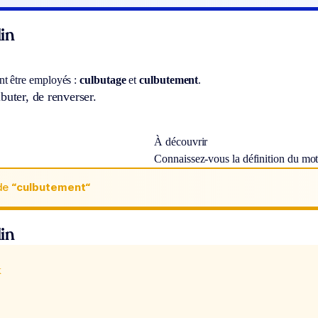
in
t être employés :
culbutage
et
culbutement
.
buter, de renverser.
À découvrir
Connaissez-vous la définition du mo
de
“culbutement“
in
x