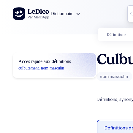
Aller au contenu
Co
Dictionnaire
0
r
Définitions
Culb
Accès rapide aux définitions
culbutement, nom masculin
nom masculin
Définitions, synon
Définitions 