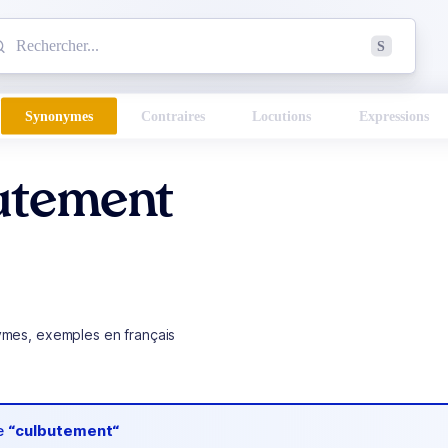
mmencez à chercher un mot dans le dictionnaire :
S
esults found.
Synonymes
Contraires
Locutions
Expressions
utement
ymes, exemples en français
de
“culbutement“