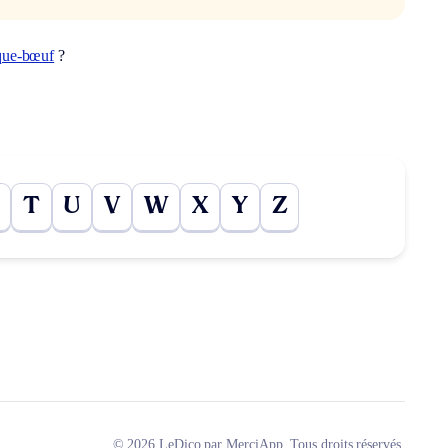
que-bœuf
?
T
U
V
W
X
Y
Z
© 2026 LeDico par MerciApp. Tous droits réservés.