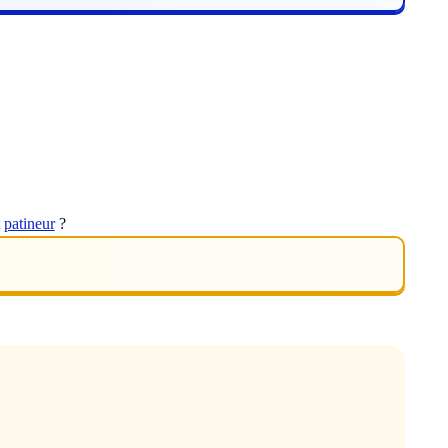
t
patineur
?