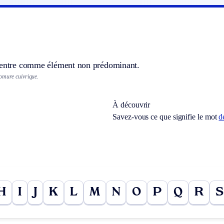
 entre comme élément non prédominant.
omure cuivrique.
À découvrir
Savez-vous ce que signifie le mot
d
H
I
J
K
L
M
N
O
P
Q
R
S