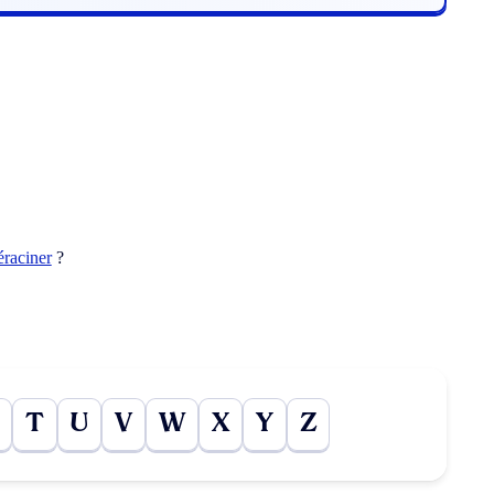
éraciner
?
T
U
V
W
X
Y
Z