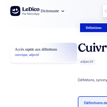
Aller au contenu
Co
Dictionnaire
0
r
Définitions
Cuiv
Accès rapide aux définitions
cuivrique, adjectif
adjectif
Définitions, synon
Définitions 