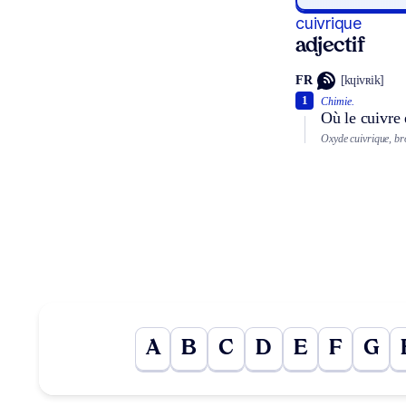
cuivrique
adjectif
FR
[kɥivʀik]
1
Chimie.
Où le cuivre
Oxyde cuivrique, br
A
B
C
D
E
F
G