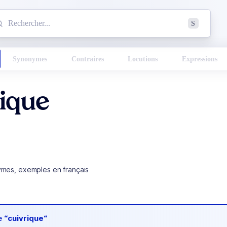
mmencez à chercher un mot dans le dictionnaire :
S
esults found.
Synonymes
Contraires
Locutions
Expressions
rique
ymes, exemples en français
de
“cuivrique“