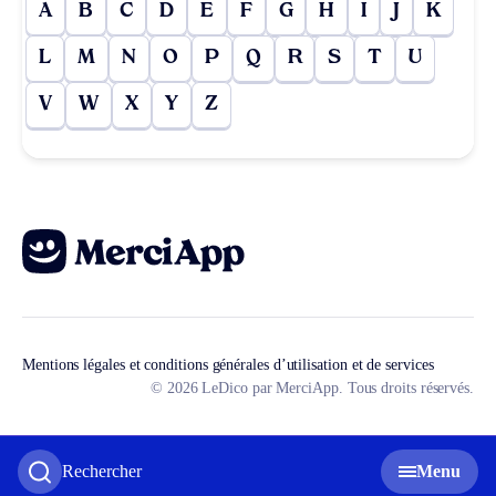
A
B
C
D
E
F
G
H
I
J
K
L
M
N
O
P
Q
R
S
T
U
V
W
X
Y
Z
Mentions légales et conditions générales d’utilisation et de services
© 2026 LeDico par MerciApp. Tous droits réservés.
Rechercher
Menu