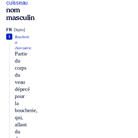
cuisseau
nom
masculin
FR
[kɥiso]
1
Boucherie
et
charcuterie.
Partie
du
corps
du
veau
dépecé
pour
la
boucherie,
qui,
allant
du