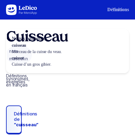
Aller au contenu
Définitions
Cuisseau
Ne pas confondre
cuisseau
nom
Morceau de la cuisse du veau.
cuissot
masculin
Cuisse d’un gros gibier.
Définitions,
synonymes,
exemples
en français
Définitions
de
“cuisseau“