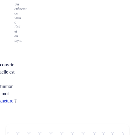
Un
cuisseau
de
veau
à
l’ail
et
au
thym.
couvrir
elle est
finition
 mot
gneture
?