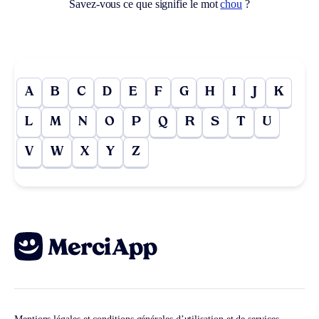
Savez-vous ce que signifie le mot
chou
?
A
B
C
D
E
F
G
H
I
J
K
L
M
N
O
P
Q
R
S
T
U
V
W
X
Y
Z