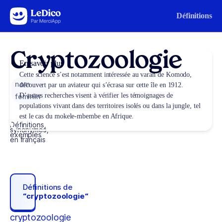
Aller au contenu
Définitions
Cryptozoologie
En savoir plus
Cette science s’est notamment intéressée au varan de Komodo,
nom
découvert par un aviateur qui s’écrasa sur cette île en 1912.
D’autres recherches visent à vérifier les témoignages de
féminin
populations vivant dans des territoires isolés ou dans la jungle, tel
est le cas du mokele-mbembe en Afrique.
Définitions,
synonymes,
exemples
en français
Définitions de
“cryptozoologie“
cryptozoologie