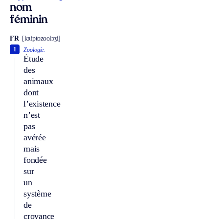
nom
féminin
FR
[kʀiptozoolɔʒi]
1
Zoologie.
Étude
des
animaux
dont
l’existence
n’est
pas
avérée
mais
fondée
sur
un
système
de
croyance