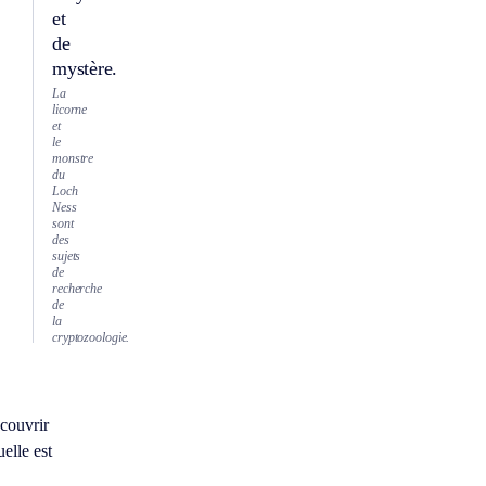
et
de
mystère.
La
licorne
et
le
monstre
du
Loch
Ness
sont
des
sujets
de
recherche
de
la
cryptozoologie.
couvrir
elle est