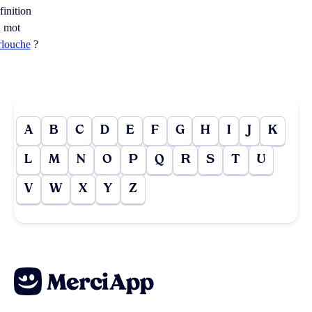
finition
 mot
rlouche
?
A
B
C
D
E
F
G
H
I
J
K
L
M
N
O
P
Q
R
S
T
U
V
W
X
Y
Z