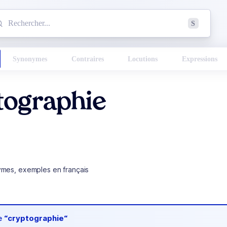
mmencez à chercher un mot dans le dictionnaire :
S
esults found.
Synonymes
Contraires
Locutions
Expressions
tographie
ymes, exemples en français
de
“cryptographie“