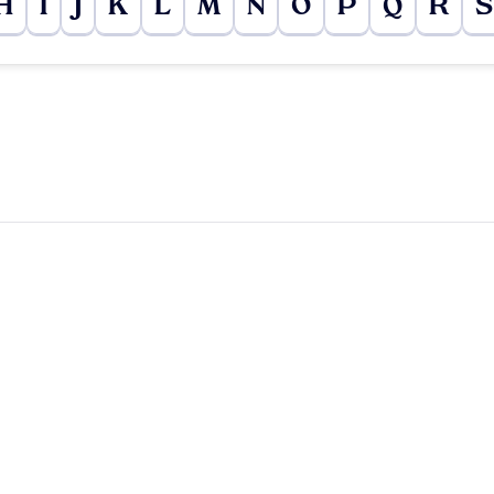
H
I
J
K
L
M
N
O
P
Q
R
S