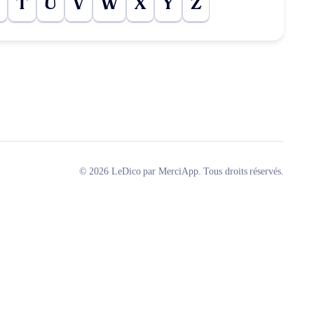
T
U
V
W
X
Y
Z
© 2026 LeDico par MerciApp. Tous droits réservés.