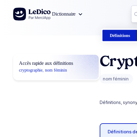
Aller au contenu
Co
Dictionnaire
0
r
Définitions
Cryp
Accès rapide aux définitions
cryptographie, nom féminin
nom féminin
Définitions, synon
Définitions 