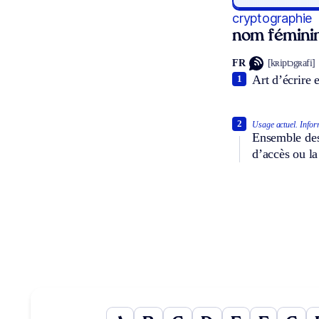
cryptographie
nom fémini
FR
[kʀiptɔgʀafi]
Art d’écrire e
1
2
Usage actuel.
Infor
Ensemble des 
d’accès ou la