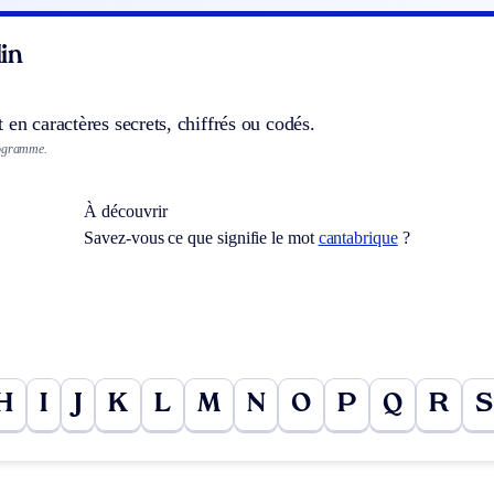
in
 en caractères secrets, chiffrés ou codés.
togramme.
À découvrir
Savez-vous ce que signifie le mot
cantabrique
?
H
I
J
K
L
M
N
O
P
Q
R
S