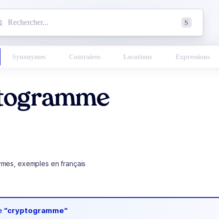
mmencez à chercher un mot dans le dictionnaire :
S
esults found.
Synonymes
Contraires
Locutions
Expressions
togramme
ymes, exemples en français
de
“cryptogramme“