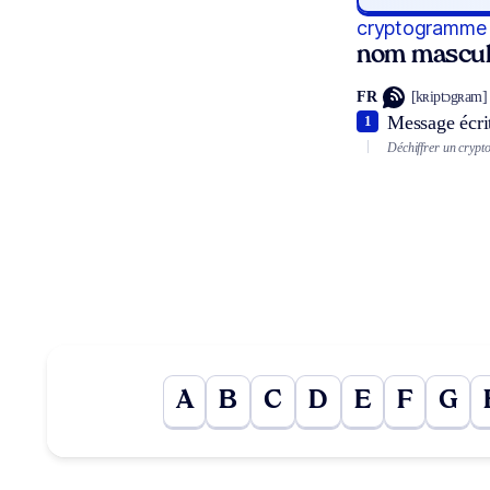
cryptogramme
nom mascul
FR
[kʀiptɔgʀam]
Message écrit
1
Déchiffrer un cryp
A
B
C
D
E
F
G