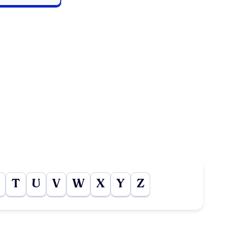
T
U
V
W
X
Y
Z