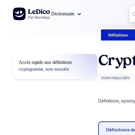
Aller au contenu
Co
Dictionnaire
0
r
Définitions
Cryp
Accès rapide aux définitions
cryptogramme, nom masculin
nom masculin
Définitions, synon
Définitions 