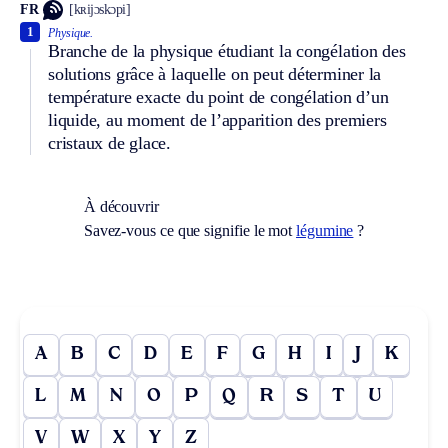
FR
[kʀijɔskɔpi]
1
Physique.
Branche de la physique étudiant la congélation des
solutions grâce à laquelle on peut déterminer la
température exacte du point de congélation d’un
liquide, au moment de l’apparition des premiers
cristaux de glace.
À découvrir
Savez-vous ce que signifie le mot
légumine
?
A
B
C
D
E
F
G
H
I
J
K
L
M
N
O
P
Q
R
S
T
U
V
W
X
Y
Z