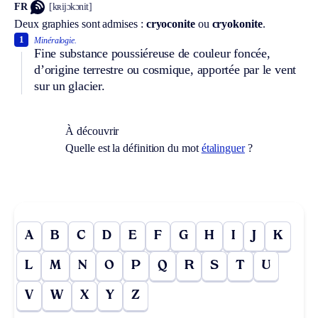
FR
[kʀijɔkɔnit]
Deux graphies sont admises :
cryoconite
ou
cryokonite
.
1
Minéralogie.
Fine substance poussiéreuse de couleur foncée,
d’origine terrestre ou cosmique, apportée par le vent
sur un glacier.
À découvrir
Quelle est la définition du mot
étalinguer
?
A
B
C
D
E
F
G
H
I
J
K
L
M
N
O
P
Q
R
S
T
U
V
W
X
Y
Z