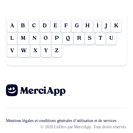
A
B
C
D
E
F
G
H
I
J
K
L
M
N
O
P
Q
R
S
T
U
V
W
X
Y
Z
Mentions légales et conditions générales d’utilisation et de services
© 2026 LeDico par MerciApp. Tous droits réservés.