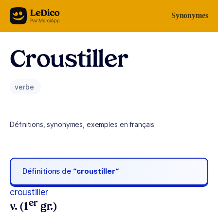
Aller au contenu
Synonymes
Croustiller
verbe
Définitions, synonymes, exemples en français
Définitions de
“croustiller“
croustiller
er
v. (1
gr.)