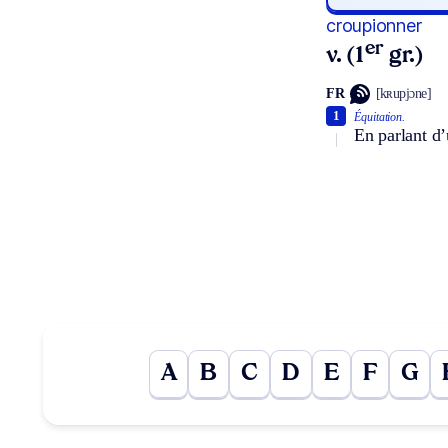
croupionner
er
v. (1
gr.)
FR
[kʀupjɔne]
1
Équitation.
En parlant d’
A
B
C
D
E
F
G