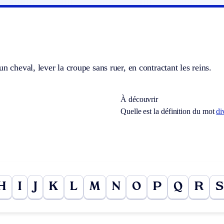
un cheval, lever la croupe sans ruer, en contractant les reins.
À découvrir
Quelle est la définition du mot
di
H
I
J
K
L
M
N
O
P
Q
R
S