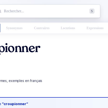
mmencez à chercher un mot dans le dictionnaire :
S
esults found.
Synonymes
Contraires
Locutions
Expressions
pionner
ymes, exemples en français
de
“croupionner“