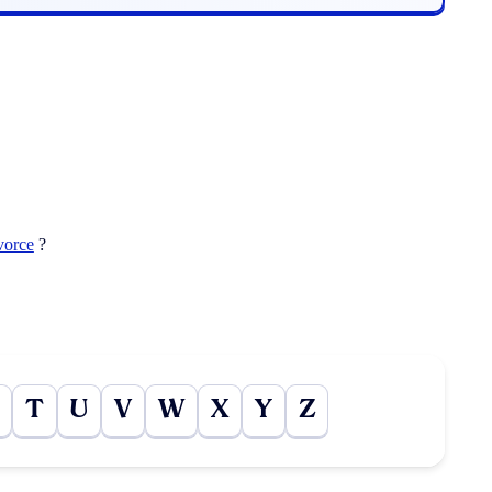
vorce
?
T
U
V
W
X
Y
Z