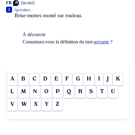
FR
[kʀɔskil]
1
Agriculture.
Brise-mottes monté sur rouleau.
À découvrir
Connaissez-vous la définition du mot
servante
?
A
B
C
D
E
F
G
H
I
J
K
L
M
N
O
P
Q
R
S
T
U
V
W
X
Y
Z